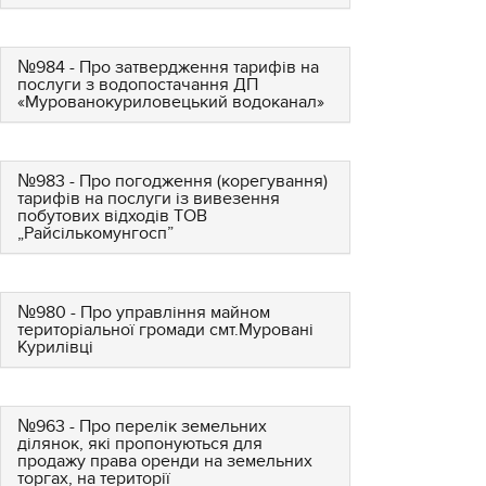
№984 - Про затвердження тарифів на
послуги з водопостачання ДП
«Мурованокуриловецький водоканал»
№983 - Про погодження (корегування)
тарифів на послуги із вивезення
побутових відходів ТОВ
„Райсількомунгосп”
№980 - Про управління майном
територіальної громади смт.Муровані
Курилівці
№963 - Про перелік земельних
ділянок, які пропонуються для
продажу права оренди на земельних
торгах, на території